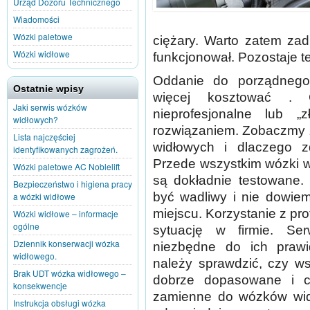
Urząd Dozoru Technicznego
Wiadomości
Wózki paletowe
ciężary. Warto zatem za
Wózki widłowe
funkcjonował. Pozostaje te
Oddanie do porządnego
Ostatnie wpisy
więcej kosztować . 
Jaki serwis wózków
nieprofesjonalne lub 
widłowych?
rozwiązaniem. Zobaczmy z
Lista najczęściej
widłowych i dlaczego z
identyfikowanych zagrożeń.
Przede wszystkim wózki w
Wózki paletowe AC Noblelift
są dokładnie testowane.
Bezpieczeństwo i higiena pracy
być wadliwy i nie dowiem
a wózki widłowe
miejscu. Korzystanie z p
Wózki widłowe – informacje
ogólne
sytuację w firmie. Se
Dziennik konserwacji wózka
niezbędne do ich praw
widłowego.
należy sprawdzić, czy w
Brak UDT wózka widłowego –
dobrze dopasowane i c
konsekwencje
zamienne do wózków wid
Instrukcja obsługi wózka