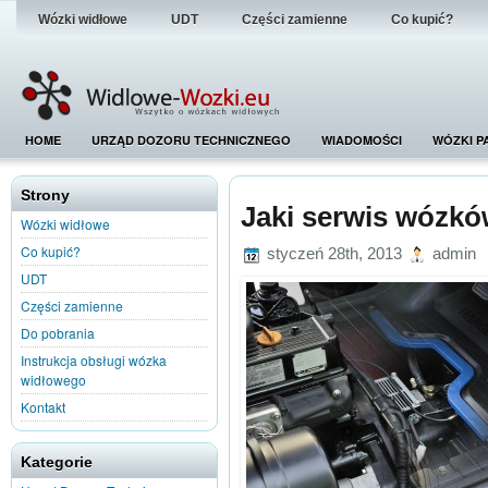
Wózki widłowe
UDT
Części zamienne
Co kupić?
HOME
URZĄD DOZORU TECHNICZNEGO
WIADOMOŚCI
WÓZKI P
Strony
Jaki serwis wózk
Wózki widłowe
Co kupić?
styczeń 28th, 2013
admin
UDT
Części zamienne
Do pobrania
Instrukcja obsługi wózka
widłowego
Kontakt
Kategorie