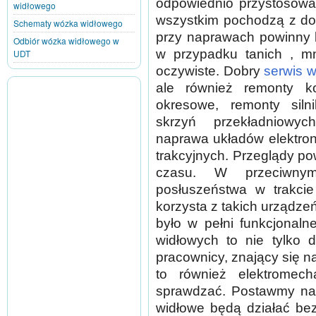
odpowiednio przystosowa
widłowego
wszystkim pochodzą z do
Schematy wózka widłowego
przy naprawach powinny b
Odbiór wózka widłowego w
w przypadku tanich , mn
UDT
oczywiste. Dobry
serwis 
ale również remonty kon
okresowe, remonty siln
skrzyń przekładniowy
naprawa układów elektroni
trakcyjnych. Przeglądy p
czasu. W przeciwn
posłuszeństwa w trakcie
korzysta z takich urządze
było w pełni funkcjonaln
widłowych to nie tylko 
pracownicy, znający się 
to również elektromech
sprawdzać. Postawmy na 
widłowe będą działać bez