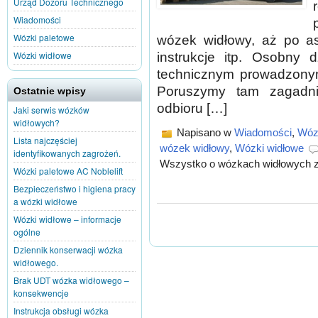
Urząd Dozoru Technicznego
Wiadomości
Wózki paletowe
wózek widłowy, aż po as
Wózki widłowe
instrukcje itp. Osobny 
technicznym prowadzony
Poruszymy tam zagadn
Ostatnie wpisy
odbioru […]
Jaki serwis wózków
widłowych?
Napisano w
Wiadomości
,
Wóz
Lista najczęściej
wózek widłowy
,
Wózki widłowe
identyfikowanych zagrożeń.
Wszystko o wózkach widłowych
z
Wózki paletowe AC Noblelift
Bezpieczeństwo i higiena pracy
a wózki widłowe
Wózki widłowe – informacje
ogólne
Dziennik konserwacji wózka
widłowego.
Brak UDT wózka widłowego –
konsekwencje
Instrukcja obsługi wózka