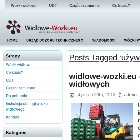
Wózki widłowe
UDT
Części zamienne
Co kupić?
HOME
URZĄD DOZORU TECHNICZNEGO
WIADOMOŚCI
WÓZKI P
Posts Tagged ‘używ
Strony
Wózki widłowe
Co kupić?
widlowe-wozki.eu
UDT
widłowych
Części zamienne
styczeń 24th, 2012
admin
Do pobrania
Instrukcja obsługi wózka
widłowego
Kontakt
Kategorie