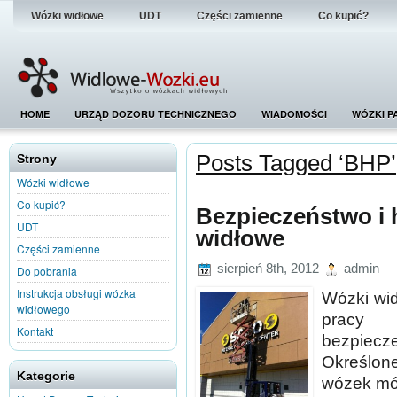
Wózki widłowe
UDT
Części zamienne
Co kupić?
HOME
URZĄD DOZORU TECHNICZNEGO
WIADOMOŚCI
WÓZKI P
Posts Tagged ‘BHP’
Strony
Wózki widłowe
Co kupić?
Bezpieczeństwo i 
UDT
widłowe
Części zamienne
sierpień 8th, 2012
admin
Do pobrania
Instrukcja obsługi wózka
Wózki wid
widłowego
pracy 
Kontakt
bezpiecze
Określon
Kategorie
wózek mó