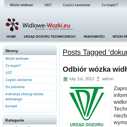
Wózki widłowe
UDT
Części zamienne
Co kupić?
HOME
URZĄD DOZORU TECHNICZNEGO
WIADOMOŚCI
WÓZKI P
Posts Tagged ‘doku
Strony
Wózki widłowe
Co kupić?
Odbiór wózka wid
UDT
luty 1st, 2012
admin
Części zamienne
Do pobrania
Zap
Instrukcja obsługi wózka
info
widłowego
wid
Kontakt
Tec
niez
Kategorie
wym