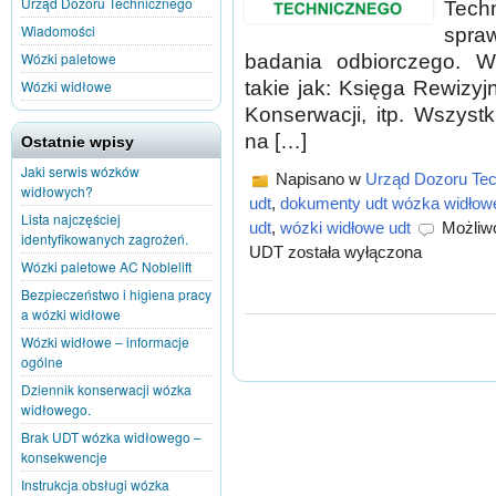
Urząd Dozoru Technicznego
Tech
Wiadomości
spra
Wózki paletowe
badania odbiorczego. W
takie jak: Księga Rewizyj
Wózki widłowe
Konserwacji, itp. Wszyst
na […]
Ostatnie wpisy
Jaki serwis wózków
Napisano w
Urząd Dozoru Te
widłowych?
udt
,
dokumenty udt wózka widłow
Lista najczęściej
udt
,
wózki widłowe udt
Możliw
identyfikowanych zagrożeń.
UDT
została wyłączona
Wózki paletowe AC Noblelift
Bezpieczeństwo i higiena pracy
a wózki widłowe
Wózki widłowe – informacje
ogólne
Dziennik konserwacji wózka
widłowego.
Brak UDT wózka widłowego –
konsekwencje
Instrukcja obsługi wózka